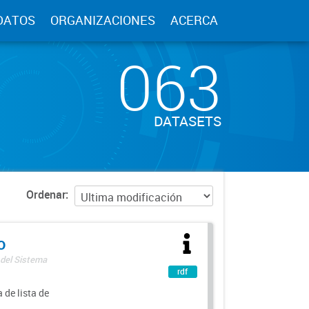
DATOS
ORGANIZACIONES
ACERCA
063
DATASETS
Ordenar
o
 del Sistema
rdf
 de lista de