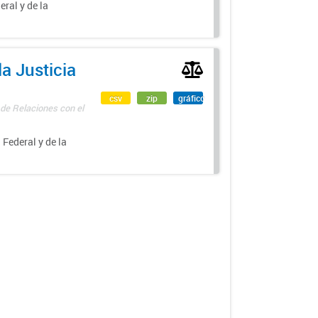
eral y de la
a Justicia
csv
zip
gráfico
 de Relaciones con el
 Federal y de la