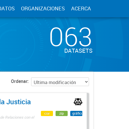
DATOS
ORGANIZACIONES
ACERCA
063
DATASETS
Ordenar
a Justicia
csv
zip
gráfico
 de Relaciones con el