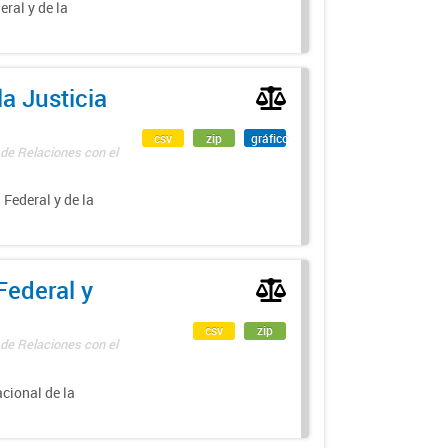
eral y de la
a Justicia
csv
zip
gráfico
 de Relaciones con el
 Federal y de la
Federal y
csv
zip
 de Relaciones con el
acional de la