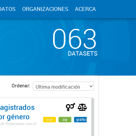
DATOS
ORGANIZACIONES
ACERCA
063
DATASETS
Ordenar
agistrados
por género
csv
zip
gráfico
 de Relaciones con el