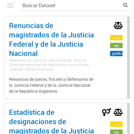
Renuncias de
magistrados de la Justicia
csv
Federal y de la Justicia
zip
Nacional
gráfico
Ministerio de Justicia. Secretaría de Justicia.
Dirección Nacional de Relaciones con el Poder
Judicial. Oficina Decretos
Renuncias de jueces, fiscales y defensores de
la Justicia Federal y de la Justicia Nacional
de la República Argentina.
Estadística de
designaciones de
csv
magistrados de la Justicia
zip