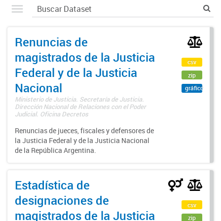
Renuncias de
magistrados de la Justicia
csv
Federal y de la Justicia
zip
Nacional
gráfico
Ministerio de Justicia. Secretaría de Justicia.
Dirección Nacional de Relaciones con el Poder
Judicial. Oficina Decretos
Renuncias de jueces, fiscales y defensores de
la Justicia Federal y de la Justicia Nacional
de la República Argentina.
Estadística de
designaciones de
csv
magistrados de la Justicia
zip