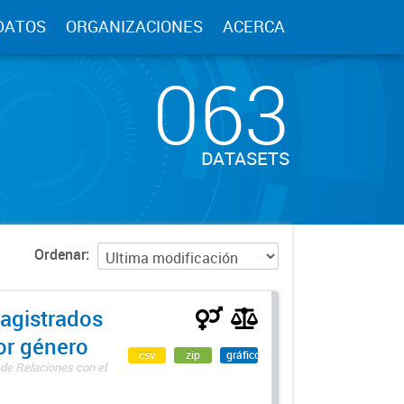
DATOS
ORGANIZACIONES
ACERCA
063
DATASETS
Ordenar
agistrados
por género
csv
zip
gráfico
 de Relaciones con el