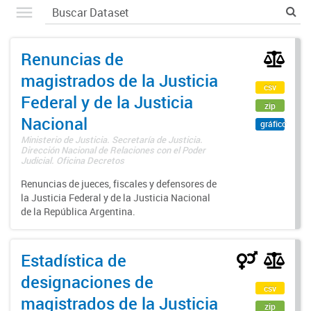
Renuncias de
magistrados de la Justicia
csv
Federal y de la Justicia
zip
Nacional
gráfico
Ministerio de Justicia. Secretaría de Justicia.
Dirección Nacional de Relaciones con el Poder
Judicial. Oficina Decretos
Renuncias de jueces, fiscales y defensores de
la Justicia Federal y de la Justicia Nacional
de la República Argentina.
Estadística de
designaciones de
csv
magistrados de la Justicia
zip