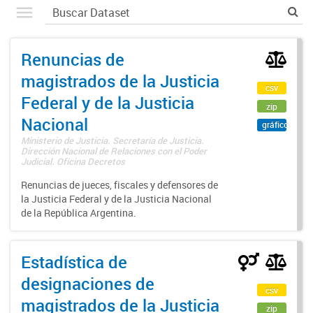
Renuncias de
magistrados de la Justicia
csv
Federal y de la Justicia
zip
Nacional
gráfico
Ministerio de Justicia. Secretaría de Justicia.
Dirección Nacional de Relaciones con el Poder
Judicial. Oficina Decretos
Renuncias de jueces, fiscales y defensores de
la Justicia Federal y de la Justicia Nacional
de la República Argentina.
Estadística de
designaciones de
csv
magistrados de la Justicia
zip