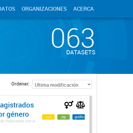
DATOS
ORGANIZACIONES
ACERCA
063
DATASETS
Ordenar
agistrados
por género
csv
zip
gráfico
 de Relaciones con el