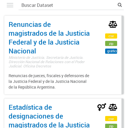
Renuncias de
magistrados de la Justicia
csv
Federal y de la Justicia
zip
Nacional
gráfico
Ministerio de Justicia. Secretaría de Justicia.
Dirección Nacional de Relaciones con el Poder
Judicial. Oficina Decretos
Renuncias de jueces, fiscales y defensores de
la Justicia Federal y de la Justicia Nacional
de la República Argentina.
Estadística de
designaciones de
csv
magistrados de la Justicia
zip