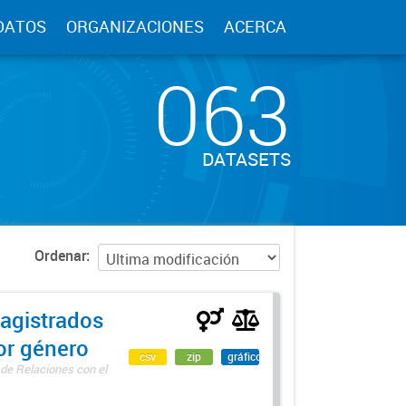
DATOS
ORGANIZACIONES
ACERCA
063
DATASETS
Ordenar
agistrados
por género
csv
zip
gráfico
 de Relaciones con el