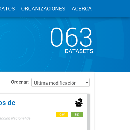
DATOS
ORGANIZACIONES
ACERCA
063
DATASETS
Ordenar
os de
csv
zip
rección Nacional de