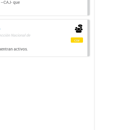
a –CAJ- que
-
rección Nacional de
csv
uentran activos.