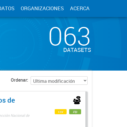
DATOS
ORGANIZACIONES
ACERCA
063
DATASETS
Ordenar
os de
csv
zip
rección Nacional de