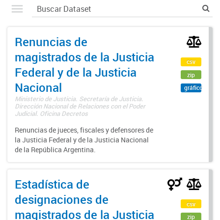
Renuncias de
magistrados de la Justicia
csv
Federal y de la Justicia
zip
Nacional
gráfico
Ministerio de Justicia. Secretaría de Justicia.
Dirección Nacional de Relaciones con el Poder
Judicial. Oficina Decretos
Renuncias de jueces, fiscales y defensores de
la Justicia Federal y de la Justicia Nacional
de la República Argentina.
Estadística de
designaciones de
csv
magistrados de la Justicia
zip