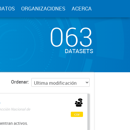
DATOS
ORGANIZACIONES
ACERCA
063
DATASETS
Ordenar
-
rección Nacional de
csv
uentran activos.