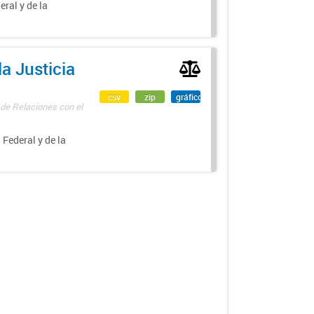
eral y de la
a Justicia
csv
zip
gráfico
 de Relaciones con el
 Federal y de la