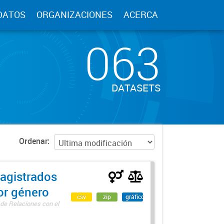
DATOS
ORGANIZACIONES
ACERCA
063
DATASETS
Ordenar
agistrados
por género
csv
zip
gráfico
 de Relaciones con el