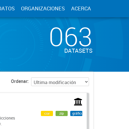
DATOS
ORGANIZACIONES
ACERCA
063
DATASETS
Ordenar
csv
zip
gráfico
dicciones
.