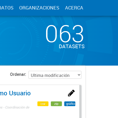
DATOS
ORGANIZACIONES
ACERCA
063
DATASETS
Ordenar
imo Usuario
csv
zip
gráfico
os - Coordinación de