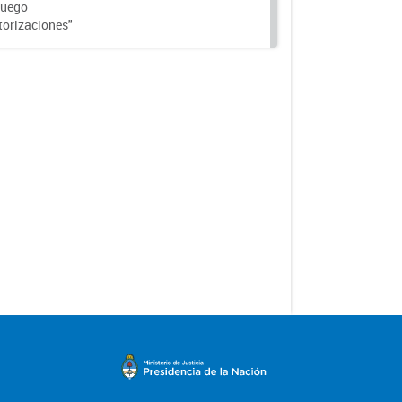
Fuego
torizaciones"