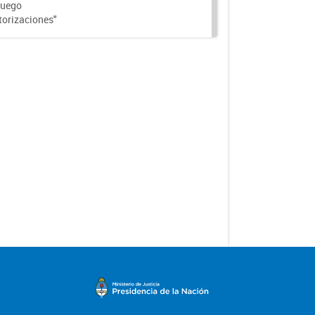
Fuego
torizaciones"