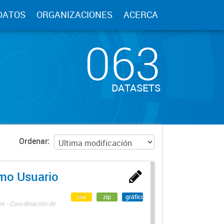
DATOS
ORGANIZACIONES
ACERCA
063
DATASETS
Ordenar
imo Usuario
csv
zip
gráfico
os - Coordinación de