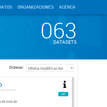
DATOS
ORGANIZACIONES
ACERCA
063
DATASETS
Ordenar
o
 del Sistema
rdf
 de lista de