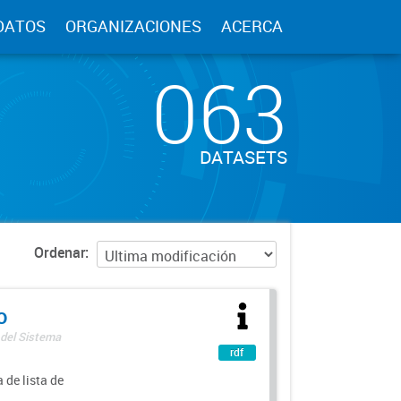
DATOS
ORGANIZACIONES
ACERCA
063
DATASETS
Ordenar
o
 del Sistema
rdf
 de lista de