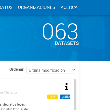
DATOS
ORGANIZACIONES
ACERCA
063
DATASETS
Ordenar
 del Sistema
csv
gráfico
, decretos leyes,
Boletín Oficial de