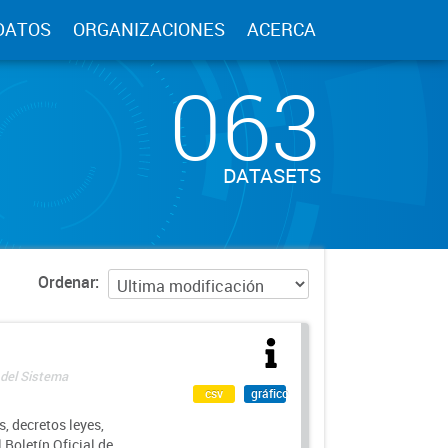
DATOS
ORGANIZACIONES
ACERCA
063
DATASETS
Ordenar
 del Sistema
csv
gráfico
, decretos leyes,
Boletín Oficial de