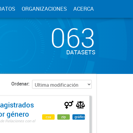
DATOS
ORGANIZACIONES
ACERCA
063
DATASETS
Ordenar
agistrados
por género
csv
zip
gráfico
 de Relaciones con el