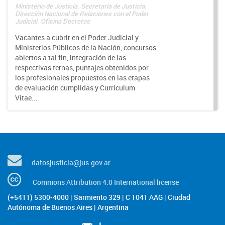
Ministerio de Justicia. Secretaría de Justicia.
Dirección Nacional de Relaciones con el Poder
Judicial. Oficina Decretos
Vacantes a cubrir en el Poder Judicial y
Ministerios Públicos de la Nación, concursos
abiertos a tal fin, integración de las
respectivas ternas, puntajes obtenidos por
los profesionales propuestos en las etapas
de evaluación cumplidas y Curriculum
Vitae...
datosjusticia@jus.gov.ar
Commons Attribution 4.0 International license
(+5411) 5300-4000 | Sarmiento 329 | C 1041 AAG | Ciudad
Autónoma de Buenos Aires | Argentina