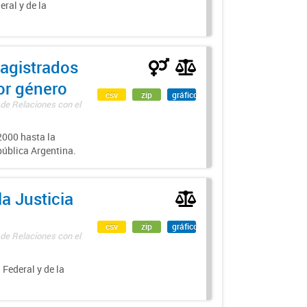
eral y de la
agistrados
por género
csv
zip
gráfico
 de Relaciones con el
000 hasta la
epública Argentina.
a Justicia
csv
zip
gráfico
 de Relaciones con el
 Federal y de la