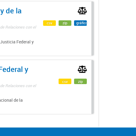
y de la
csv
zip
gráfico
 de Relaciones con el
 Justicia Federal y
Federal y
csv
zip
 de Relaciones con el
acional de la