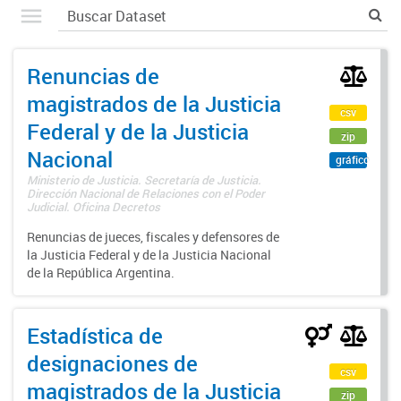
Renuncias de
magistrados de la Justicia
csv
Federal y de la Justicia
zip
Nacional
gráfico
Ministerio de Justicia. Secretaría de Justicia.
Dirección Nacional de Relaciones con el Poder
Judicial. Oficina Decretos
Renuncias de jueces, fiscales y defensores de
la Justicia Federal y de la Justicia Nacional
de la República Argentina.
Estadística de
designaciones de
csv
magistrados de la Justicia
zip