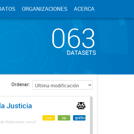
DATOS
ORGANIZACIONES
ACERCA
063
DATASETS
Ordenar
a Justicia
csv
zip
gráfico
 de Relaciones con el