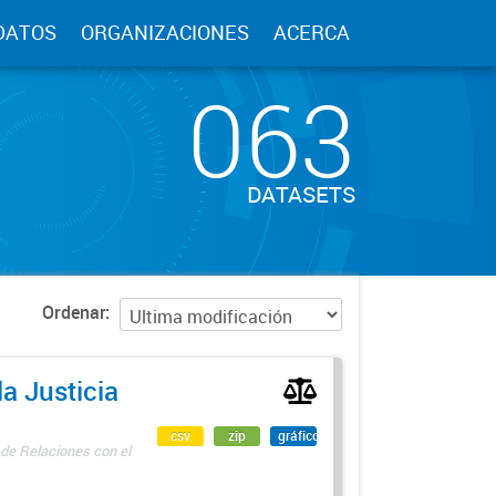
DATOS
ORGANIZACIONES
ACERCA
063
DATASETS
Ordenar
a Justicia
csv
zip
gráfico
 de Relaciones con el