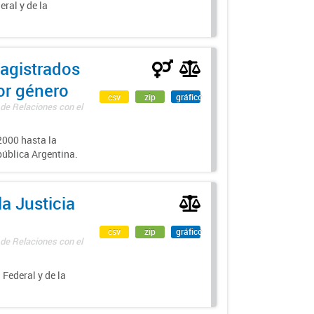
eral y de la
agistrados
por género
csv
zip
gráfico
 de Relaciones con el
000 hasta la
epública Argentina.
a Justicia
csv
zip
gráfico
 de Relaciones con el
 Federal y de la