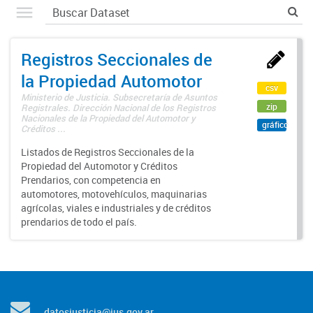
Registros Seccionales de
la Propiedad Automotor
csv
Ministerio de Justicia. Subsecretaría de Asuntos
zip
Registrales. Dirección Nacional de los Registros
Nacionales de la Propiedad del Automotor y
gráfico
Créditos ...
Listados de Registros Seccionales de la
Propiedad del Automotor y Créditos
Prendarios, con competencia en
automotores, motovehículos, maquinarias
agrícolas, viales e industriales y de créditos
prendarios de todo el país.
datosjusticia@jus.gov.ar