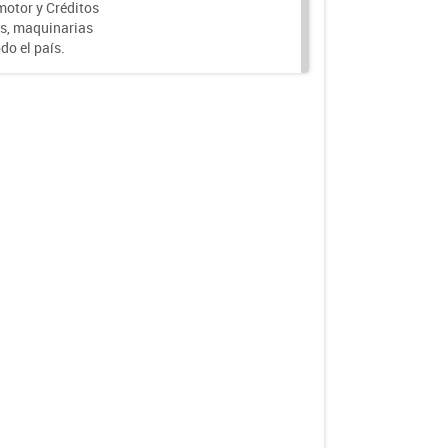
motor y Créditos
s, maquinarias
do el país.