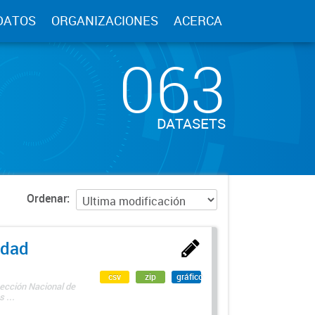
DATOS
ORGANIZACIONES
ACERCA
063
DATASETS
Ordenar
edad
csv
zip
gráfico
rección Nacional de
 ...