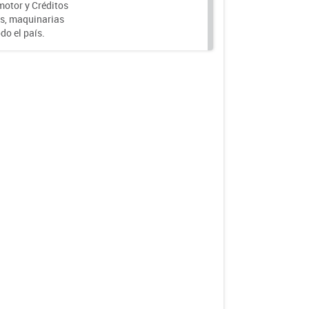
motor y Créditos
s, maquinarias
do el país.