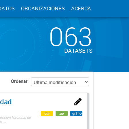
DATOS
ORGANIZACIONES
ACERCA
063
DATASETS
Ordenar
edad
csv
zip
gráfico
rección Nacional de
 ...