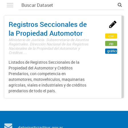
Registros Seccionales de
la Propiedad Automotor
csv
Ministerio de Justicia. Subsecretaría de Asuntos
zip
Registrales. Dirección Nacional de los Registros
Nacionales de la Propiedad del Automotor y
gráfico
Créditos ...
Listados de Registros Seccionales de la
Propiedad del Automotor y Créditos
Prendarios, con competencia en
automotores, motovehículos, maquinarias
agrícolas, viales e industriales y de créditos
prendarios de todo el país.
datosjusticia@jus.gov.ar