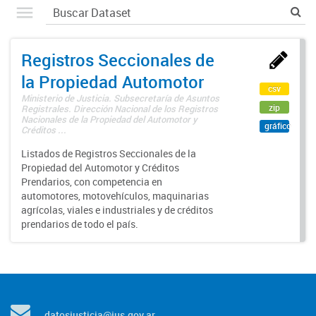
Registros Seccionales de
la Propiedad Automotor
csv
Ministerio de Justicia. Subsecretaría de Asuntos
zip
Registrales. Dirección Nacional de los Registros
Nacionales de la Propiedad del Automotor y
gráfico
Créditos ...
Listados de Registros Seccionales de la
Propiedad del Automotor y Créditos
Prendarios, con competencia en
automotores, motovehículos, maquinarias
agrícolas, viales e industriales y de créditos
prendarios de todo el país.
datosjusticia@jus.gov.ar