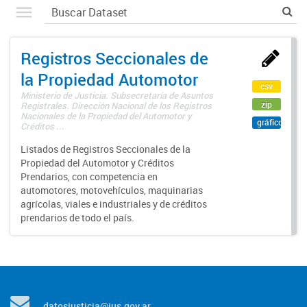
Registros Seccionales de
la Propiedad Automotor
csv
Ministerio de Justicia. Subsecretaría de Asuntos
zip
Registrales. Dirección Nacional de los Registros
Nacionales de la Propiedad del Automotor y
gráfico
Créditos ...
Listados de Registros Seccionales de la
Propiedad del Automotor y Créditos
Prendarios, con competencia en
automotores, motovehículos, maquinarias
agrícolas, viales e industriales y de créditos
prendarios de todo el país.
datosjusticia@jus.gov.ar