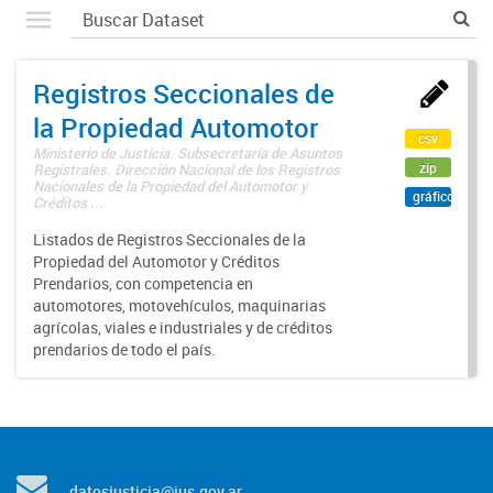
Registros Seccionales de
la Propiedad Automotor
csv
Ministerio de Justicia. Subsecretaría de Asuntos
zip
Registrales. Dirección Nacional de los Registros
Nacionales de la Propiedad del Automotor y
gráfico
Créditos ...
Listados de Registros Seccionales de la
Propiedad del Automotor y Créditos
Prendarios, con competencia en
automotores, motovehículos, maquinarias
agrícolas, viales e industriales y de créditos
prendarios de todo el país.
datosjusticia@jus.gov.ar