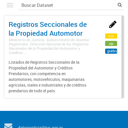
Registros Seccionales de
la Propiedad Automotor
csv
Ministerio de Justicia. Subsecretaría de Asuntos
zip
Registrales. Dirección Nacional de los Registros
Nacionales de la Propiedad del Automotor y
gráfico
Créditos ...
Listados de Registros Seccionales de la
Propiedad del Automotor y Créditos
Prendarios, con competencia en
automotores, motovehículos, maquinarias
agrícolas, viales e industriales y de créditos
prendarios de todo el país.
datosjusticia@jus.gov.ar