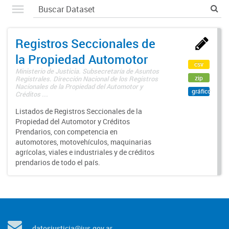
Registros Seccionales de
la Propiedad Automotor
csv
Ministerio de Justicia. Subsecretaría de Asuntos
zip
Registrales. Dirección Nacional de los Registros
Nacionales de la Propiedad del Automotor y
gráfico
Créditos ...
Listados de Registros Seccionales de la
Propiedad del Automotor y Créditos
Prendarios, con competencia en
automotores, motovehículos, maquinarias
agrícolas, viales e industriales y de créditos
prendarios de todo el país.
datosjusticia@jus.gov.ar