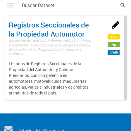
Registros Seccionales de
la Propiedad Automotor
csv
Ministerio de Justicia. Subsecretaría de Asuntos
zip
Registrales. Dirección Nacional de los Registros
Nacionales de la Propiedad del Automotor y
gráfico
Créditos ...
Listados de Registros Seccionales de la
Propiedad del Automotor y Créditos
Prendarios, con competencia en
automotores, motovehículos, maquinarias
agrícolas, viales e industriales y de créditos
prendarios de todo el país.
datosjusticia@jus.gov.ar