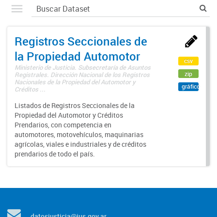
Registros Seccionales de
la Propiedad Automotor
csv
Ministerio de Justicia. Subsecretaría de Asuntos
zip
Registrales. Dirección Nacional de los Registros
Nacionales de la Propiedad del Automotor y
gráfico
Créditos ...
Listados de Registros Seccionales de la
Propiedad del Automotor y Créditos
Prendarios, con competencia en
automotores, motovehículos, maquinarias
agrícolas, viales e industriales y de créditos
prendarios de todo el país.
datosjusticia@jus.gov.ar