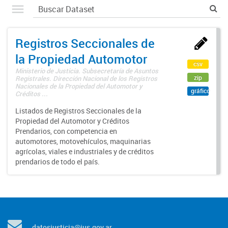
Registros Seccionales de
la Propiedad Automotor
csv
Ministerio de Justicia. Subsecretaría de Asuntos
zip
Registrales. Dirección Nacional de los Registros
Nacionales de la Propiedad del Automotor y
gráfico
Créditos ...
Listados de Registros Seccionales de la
Propiedad del Automotor y Créditos
Prendarios, con competencia en
automotores, motovehículos, maquinarias
agrícolas, viales e industriales y de créditos
prendarios de todo el país.
datosjusticia@jus.gov.ar