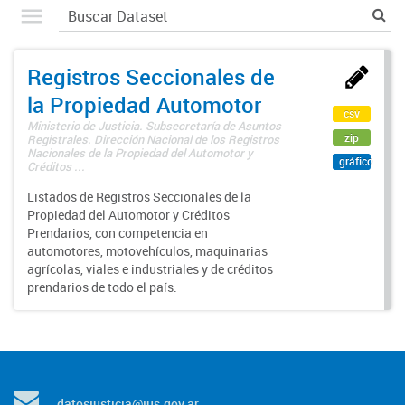
Registros Seccionales de
la Propiedad Automotor
csv
Ministerio de Justicia. Subsecretaría de Asuntos
zip
Registrales. Dirección Nacional de los Registros
Nacionales de la Propiedad del Automotor y
gráfico
Créditos ...
Listados de Registros Seccionales de la
Propiedad del Automotor y Créditos
Prendarios, con competencia en
automotores, motovehículos, maquinarias
agrícolas, viales e industriales y de créditos
prendarios de todo el país.
datosjusticia@jus.gov.ar