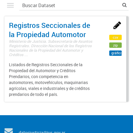
Registros Seccionales de
la Propiedad Automotor
csv
Ministerio de Justicia. Subsecretaría de Asuntos
zip
Registrales. Dirección Nacional de los Registros
Nacionales de la Propiedad del Automotor y
gráfico
Créditos ...
Listados de Registros Seccionales de la
Propiedad del Automotor y Créditos
Prendarios, con competencia en
automotores, motovehículos, maquinarias
agrícolas, viales e industriales y de créditos
prendarios de todo el país.
datosjusticia@jus.gov.ar