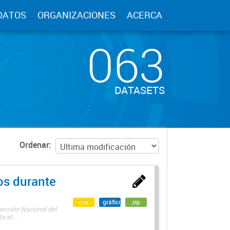
DATOS
ORGANIZACIONES
ACERCA
063
DATASETS
Ordenar
os durante
csv
gráfico
zip
ección Nacional del
 el...