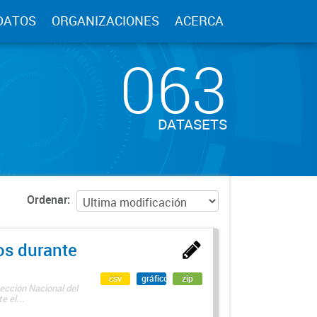
DATOS
ORGANIZACIONES
ACERCA
063
DATASETS
Ordenar
os durante
csv
gráfico
zip
ección Nacional del
 el...