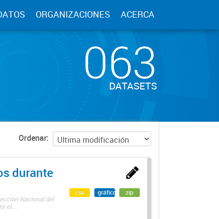
DATOS
ORGANIZACIONES
ACERCA
063
DATASETS
Ordenar
os durante
csv
gráfico
zip
ección Nacional del
 el...